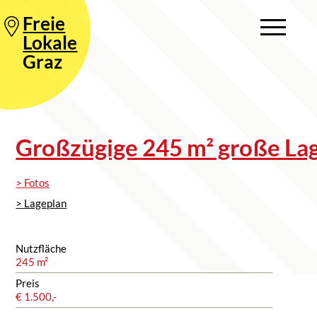
Freie
Lokale
Graz
Großzügige 245 m² große La
> Fotos
> Lageplan
Nutzfläche
245 m²
Preis
€ 1.500,-