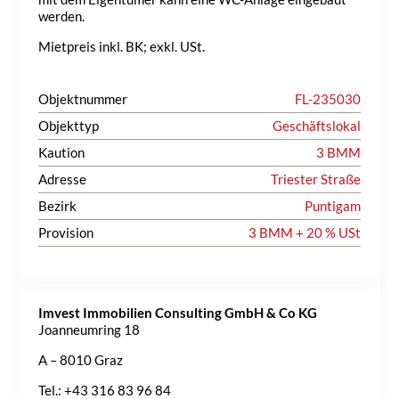
werden.
Mietpreis inkl. BK; exkl. USt.
Objektnummer
FL-235030
Objekttyp
Geschäftslokal
Kaution
3 BMM
Adresse
Triester Straße
Bezirk
Puntigam
Provision
3 BMM + 20 % USt
Imvest Immobilien Consulting GmbH & Co KG
Joanneumring 18
A – 8010 Graz
Tel.: +43 316 83 96 84