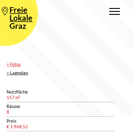
Freie
Lokale
Graz
> Fotos
> Lageplan
Nutzfläche
157 m²
Räume
8
Preis
€ 1.968,52