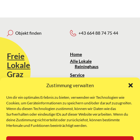
Objekt finden
+43 664 88 74 75 44
Freie
Home
Alle Lokale
Lokale
Reininghaus
Graz
Service
Standortanalyse
Zustimmung verwalten
Sie erreichen uns unter:
Über uns
+43 664 88 74 75 44
kontakt@freielokale-graz.at
Um dir ein optimales Erlebnis zu bieten, verwenden wir Technologien wie
Impressum
Cookies, um Geräteinformationen zu speichern und/oder darauf zuzugreifen.
AGB
Wenn du diesen Technologien zustimmst, können wir Daten wie das
Website by Rubikon Werbeagentur
Datenschutz
Surfverhalten oder eindeutige IDs auf dieser Website verarbeiten. Wenn du
GmbH
deine Zustimmung nicht erteilst oder zurückziehst, können bestimmte
Merkmale und Funktionen beeinträchtigt werden.
E-Mail