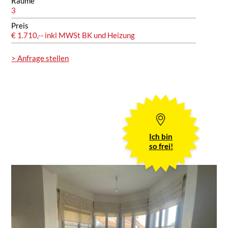
Räume
3
Preis
€ 1.710,-- inkl MWSt BK und Heizung
> Anfrage stellen
Ich bin
so frei!