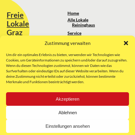
Freie
Home
Alle Lokale
Lokale
Reininghaus
Graz
Service
Standortanalyse
Zustimmung verwalten
Sie erreichen uns unter:
Über uns
+43 664 88 74 75 44
kontakt@freielokale-graz.at
Um dir ein optimales Erlebnis zu bieten, verwenden wir Technologien wie
Impressum
Cookies, um Geräteinformationen zu speichern und/oder darauf zuzugreifen.
AGB
Wenn du diesen Technologien zustimmst, können wir Daten wie das
Website by Rubikon Werbeagentur
Datenschutz
Surfverhalten oder eindeutige IDs auf dieser Website verarbeiten. Wenn du
GmbH
deine Zustimmung nicht erteilst oder zurückziehst, können bestimmte
Merkmale und Funktionen beeinträchtigt werden.
E-Mail
Akzeptieren
Unsere Partner:
Ablehnen
Einstellungen ansehen