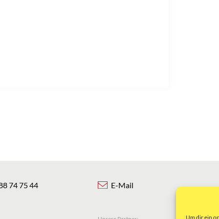
88 74 75 44
E-Mail
Um dir ein o
Unsere Partner: