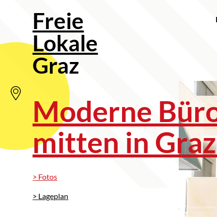
Freie
Lokale
Graz
Moderne Büro
mitten in Graz
> Fotos
> Lageplan