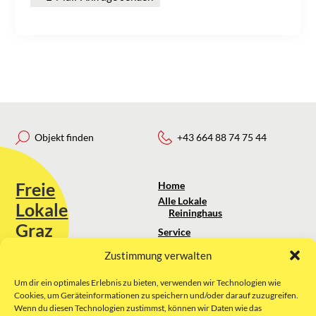
Objekt finden
+43 664 88 74 75 44
Freie
Home
Alle Lokale
Lokale
Reininghaus
Graz
Service
Standortanalyse
Zustimmung verwalten
Sie erreichen uns unter:
Über uns
+43 664 88 74 75 44
kontakt@freielokale-graz.at
Um dir ein optimales Erlebnis zu bieten, verwenden wir Technologien wie
Impressum
Cookies, um Geräteinformationen zu speichern und/oder darauf zuzugreifen.
AGB
Wenn du diesen Technologien zustimmst, können wir Daten wie das
Website by Rubikon Werbeagentur