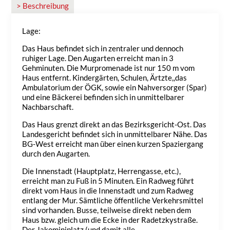
> Beschreibung
Lage:
Das Haus befindet sich in zentraler und dennoch
ruhiger Lage. Den Augarten erreicht man in 3
Gehminuten. Die Murpromenade ist nur 150 m vom
Haus entfernt. Kindergärten, Schulen, Ärtzte,,das
Ambulatorium der ÖGK, sowie ein Nahversorger (Spar)
und eine Bäckerei befinden sich in unmittelbarer
Nachbarschaft.
Das Haus grenzt direkt an das Bezirksgericht-Ost. Das
Landesgericht befindet sich in unmittelbarer Nähe. Das
BG-West erreicht man über einen kurzen Spaziergang
durch den Augarten.
Die Innenstadt (Hauptplatz, Herrengasse, etc.),
erreicht man zu Fuß in 5 Minuten. Ein Radweg führt
direkt vom Haus in die Innenstadt und zum Radweg
entlang der Mur. Sämtliche öffentliche Verkehrsmittel
sind vorhanden. Busse, teilweise direkt neben dem
Haus bzw. gleich um die Ecke in der Radetzkystraße.
Der Jakominiplatz (und damit alle