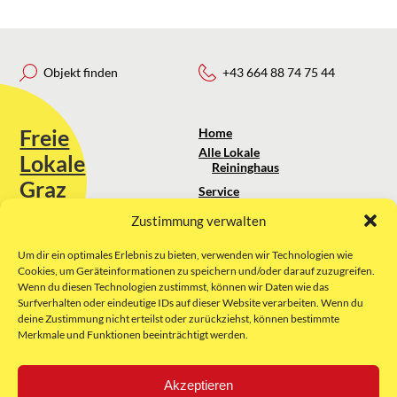
Objekt finden
+43 664 88 74 75 44
Freie
Home
Alle Lokale
Lokale
Reininghaus
Graz
Service
Standortanalyse
Zustimmung verwalten
Sie erreichen uns unter:
Über uns
+43 664 88 74 75 44
kontakt@freielokale-graz.at
Um dir ein optimales Erlebnis zu bieten, verwenden wir Technologien wie
Impressum
Cookies, um Geräteinformationen zu speichern und/oder darauf zuzugreifen.
AGB
Wenn du diesen Technologien zustimmst, können wir Daten wie das
Website by Rubikon Werbeagentur
Datenschutz
Surfverhalten oder eindeutige IDs auf dieser Website verarbeiten. Wenn du
GmbH
deine Zustimmung nicht erteilst oder zurückziehst, können bestimmte
Merkmale und Funktionen beeinträchtigt werden.
E-Mail
Akzeptieren