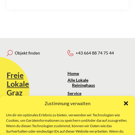
Objekt finden
+43 664 88 74 75 44
Freie
Home
Alle Lokale
Lokale
Reininghaus
Graz
Service
Standortanalyse
Zustimmung verwalten
Sie erreichen uns unter:
Über uns
+43 664 88 74 75 44
kontakt@freielokale-graz.at
Um dir ein optimales Erlebnis zu bieten, verwenden wir Technologien wie
Impressum
Cookies, um Geräteinformationen zu speichern und/oder darauf zuzugreifen.
AGB
Wenn du diesen Technologien zustimmst, können wir Daten wie das
Website by Rubikon Werbeagentur
Datenschutz
Surfverhalten oder eindeutige IDs auf dieser Website verarbeiten. Wenn du
GmbH