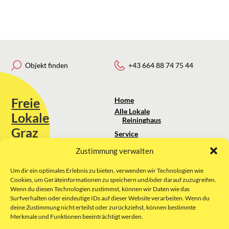
Objekt finden
+43 664 88 74 75 44
Freie
Home
Alle Lokale
Lokale
Reininghaus
Graz
Service
Standortanalyse
Zustimmung verwalten
Sie erreichen uns unter:
Über uns
+43 664 88 74 75 44
kontakt@freielokale-graz.at
Um dir ein optimales Erlebnis zu bieten, verwenden wir Technologien wie
Impressum
Cookies, um Geräteinformationen zu speichern und/oder darauf zuzugreifen.
AGB
Wenn du diesen Technologien zustimmst, können wir Daten wie das
Website by Rubikon Werbeagentur
Datenschutz
Surfverhalten oder eindeutige IDs auf dieser Website verarbeiten. Wenn du
GmbH
deine Zustimmung nicht erteilst oder zurückziehst, können bestimmte
Merkmale und Funktionen beeinträchtigt werden.
E-Mail