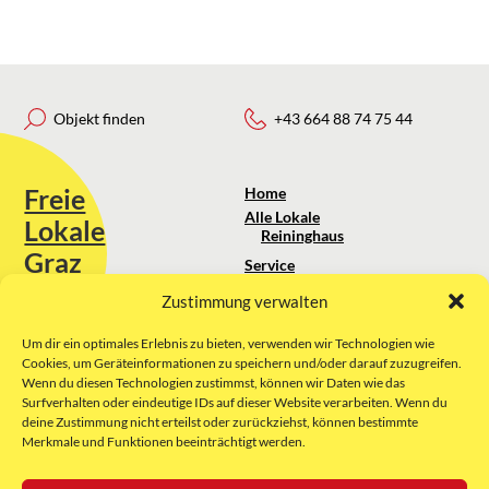
Objekt finden
+43 664 88 74 75 44
Freie
Home
Alle Lokale
Lokale
Reininghaus
Graz
Service
Standortanalyse
Zustimmung verwalten
Sie erreichen uns unter:
Über uns
+43 664 88 74 75 44
kontakt@freielokale-graz.at
Um dir ein optimales Erlebnis zu bieten, verwenden wir Technologien wie
Impressum
Cookies, um Geräteinformationen zu speichern und/oder darauf zuzugreifen.
AGB
Wenn du diesen Technologien zustimmst, können wir Daten wie das
Website by Rubikon Werbeagentur
Datenschutz
Surfverhalten oder eindeutige IDs auf dieser Website verarbeiten. Wenn du
GmbH
deine Zustimmung nicht erteilst oder zurückziehst, können bestimmte
Merkmale und Funktionen beeinträchtigt werden.
E-Mail