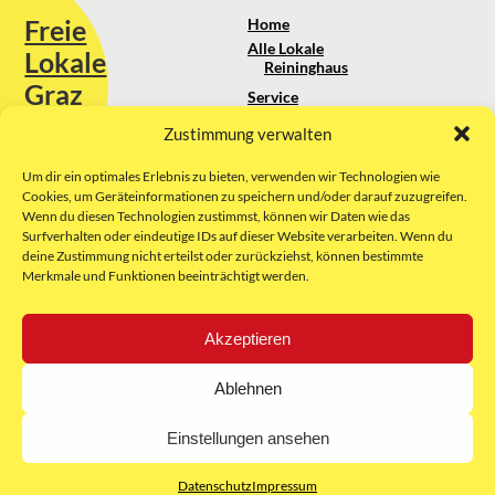
Freie
Home
Alle Lokale
Lokale
Reininghaus
Graz
Service
Standortanalyse
Zustimmung verwalten
Sie erreichen uns unter:
Über uns
+43 664 88 74 75 44
kontakt@freielokale-graz.at
Um dir ein optimales Erlebnis zu bieten, verwenden wir Technologien wie
Impressum
Cookies, um Geräteinformationen zu speichern und/oder darauf zuzugreifen.
AGB
Wenn du diesen Technologien zustimmst, können wir Daten wie das
Website by Rubikon Werbeagentur
Datenschutz
Surfverhalten oder eindeutige IDs auf dieser Website verarbeiten. Wenn du
GmbH
deine Zustimmung nicht erteilst oder zurückziehst, können bestimmte
Merkmale und Funktionen beeinträchtigt werden.
E-Mail
Akzeptieren
Unsere Partner:
Ablehnen
Einstellungen ansehen
Datenschutz
Impressum