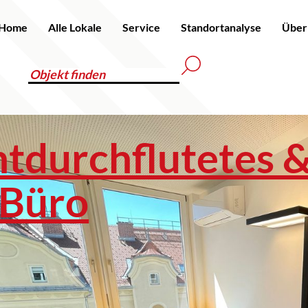
Home
Alle Lokale
Service
Standortanalyse
Über
htdurchflutetes 
 Büro