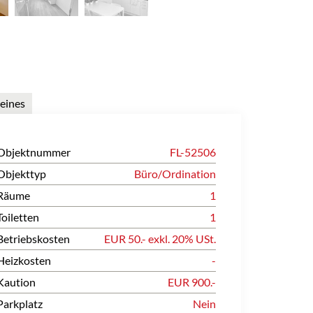
eines
Objektnummer
FL-52506
Objekttyp
Büro/Ordination
Räume
1
Toiletten
1
Betriebskosten
EUR 50.- exkl. 20% USt.
Heizkosten
-
Kaution
EUR 900.-
Parkplatz
Nein