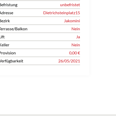
Befristung
unbefristet
Adresse
Dietrichsteinplatz15
Bezirk
Jakomini
Terrasse/Balkon
Nein
Lift
Ja
Keller
Nein
Provision
0,00 €
Verfügbarkeit
26/05/2021