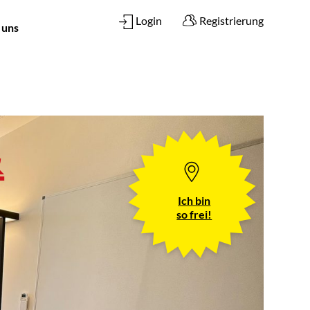
Login
Registrierung
 uns
&
Ich bin
so frei!