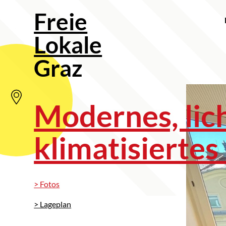
Freie
Lokale
Graz
Modernes, lic
klimatisiertes
> Fotos
> Lageplan