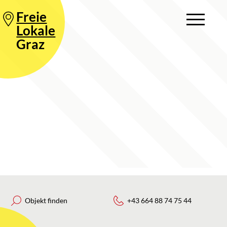
Freie
Lokale
Graz
Objekt finden
+43 664 88 74 75 44