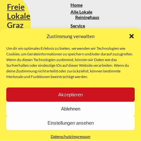
Freie
Home
Alle Lokale
Lokale
Reininghaus
Graz
Service
Standortanalyse
Zustimmung verwalten
Sie erreichen uns unter:
Über uns
+43 664 88 74 75 44
kontakt@freielokale-graz.at
Um dir ein optimales Erlebnis zu bieten, verwenden wir Technologien wie
Impressum
Cookies, um Geräteinformationen zu speichern und/oder darauf zuzugreifen.
AGB
Wenn du diesen Technologien zustimmst, können wir Daten wie das
Website by Rubikon Werbeagentur
Datenschutz
Surfverhalten oder eindeutige IDs auf dieser Website verarbeiten. Wenn du
GmbH
deine Zustimmung nicht erteilst oder zurückziehst, können bestimmte
Merkmale und Funktionen beeinträchtigt werden.
E-Mail
Akzeptieren
Unsere Partner:
Ablehnen
Einstellungen ansehen
Datenschutz
Impressum