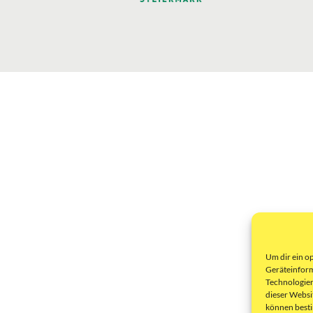
Um dir ein o
Geräteinform
Technologien
dieser Websi
können best