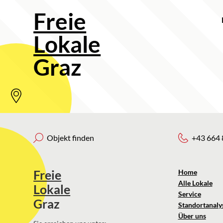
Freie
Lokale
Graz
Objekt finden
+43 664 
Freie
Home
Alle Lokale
Lokale
Service
Graz
Standortanaly
Über uns