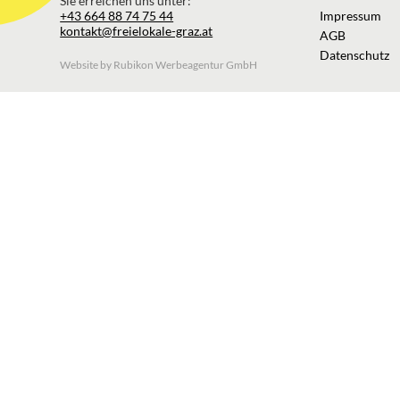
Sie erreichen uns unter:
+43 664 88 74 75 44
Impressum
kontakt@freielokale-graz.at
AGB
Datenschutz
Website by Rubikon Werbeagentur GmbH