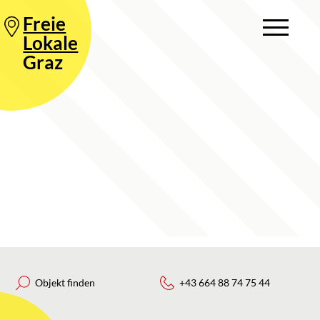
Freie
Lokale
Graz
Objekt finden
+43 664 88 74 75 44