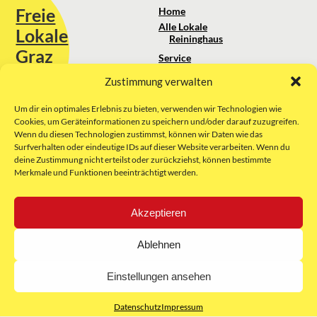
Freie
Home
Alle Lokale
Lokale
Reininghaus
Graz
Service
Standortanalyse
Zustimmung verwalten
Sie erreichen uns unter:
Über uns
+43 664 88 74 75 44
kontakt@freielokale-graz.at
Um dir ein optimales Erlebnis zu bieten, verwenden wir Technologien wie
Impressum
Cookies, um Geräteinformationen zu speichern und/oder darauf zuzugreifen.
AGB
Wenn du diesen Technologien zustimmst, können wir Daten wie das
Website by Rubikon Werbeagentur
Datenschutz
Surfverhalten oder eindeutige IDs auf dieser Website verarbeiten. Wenn du
GmbH
deine Zustimmung nicht erteilst oder zurückziehst, können bestimmte
Merkmale und Funktionen beeinträchtigt werden.
E-Mail
Akzeptieren
Unsere Partner:
Ablehnen
Einstellungen ansehen
Datenschutz
Impressum