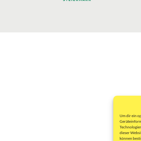
Um dir ein o
Geräteinform
Technologien
dieser Websi
können best