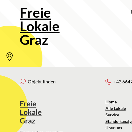
Freie
Lokale
Graz
Objekt finden
+43 664 
Freie
Home
Alle Lokale
Lokale
Service
Graz
Standortanaly
Über uns