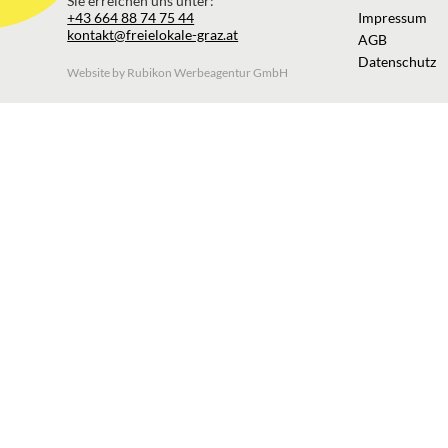
Sie erreichen uns unter:
+43 664 88 74 75 44
Impressum
kontakt@freielokale-graz.at
AGB
Datenschutz
Website by Rubikon Werbeagentur GmbH