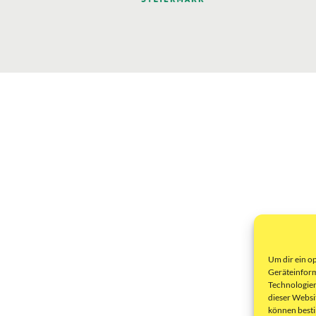
Um dir ein o
Geräteinform
Technologien
dieser Websi
können best