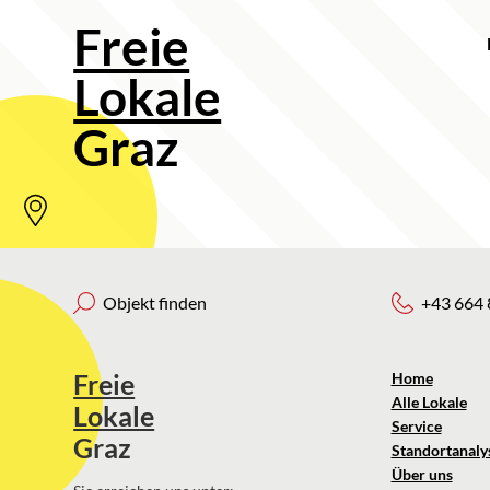
Freie
Lokale
Graz
Objekt finden
+43 664 
Freie
Home
Alle Lokale
Lokale
Service
Graz
Standortanaly
Über uns