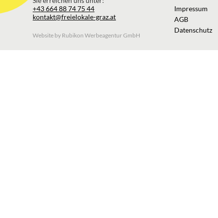
Sie erreichen uns unter:
+43 664 88 74 75 44
Impressum
kontakt@freielokale-graz.at
AGB
Datenschutz
Website by Rubikon Werbeagentur GmbH