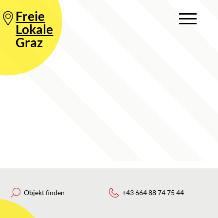
Freie
Lokale
Graz
Objekt finden
+43 664 88 74 75 44