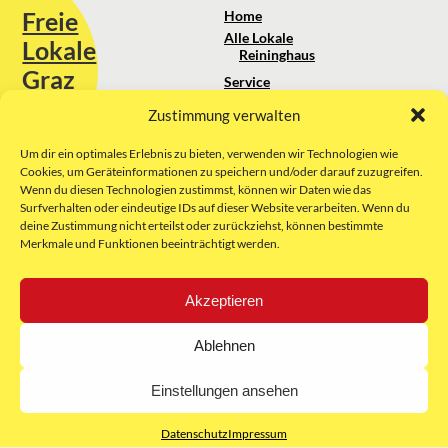
Freie
Home
Alle Lokale
Lokale
Reininghaus
Graz
Service
Standortanalyse
Zustimmung verwalten
Sie erreichen uns unter:
Über uns
+43 664 88 74 75 44
kontakt@freielokale-graz.at
Um dir ein optimales Erlebnis zu bieten, verwenden wir Technologien wie
Impressum
Cookies, um Geräteinformationen zu speichern und/oder darauf zuzugreifen.
AGB
Wenn du diesen Technologien zustimmst, können wir Daten wie das
Website by Rubikon Werbeagentur
Datenschutz
Surfverhalten oder eindeutige IDs auf dieser Website verarbeiten. Wenn du
GmbH
deine Zustimmung nicht erteilst oder zurückziehst, können bestimmte
Merkmale und Funktionen beeinträchtigt werden.
E-Mail
Akzeptieren
Unsere Partner:
Ablehnen
Einstellungen ansehen
Datenschutz
Impressum