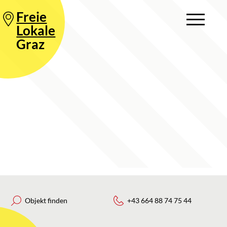
Freie
Lokale
Graz
Objekt finden
+43 664 88 74 75 44