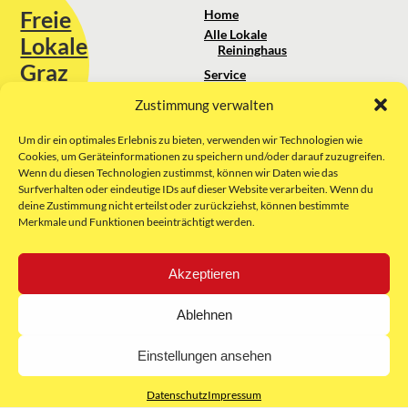
Freie
Home
Alle Lokale
Lokale
Reininghaus
Graz
Service
Standortanalyse
Zustimmung verwalten
Sie erreichen uns unter:
Über uns
+43 664 88 74 75 44
kontakt@freielokale-graz.at
Um dir ein optimales Erlebnis zu bieten, verwenden wir Technologien wie
Impressum
Cookies, um Geräteinformationen zu speichern und/oder darauf zuzugreifen.
AGB
Wenn du diesen Technologien zustimmst, können wir Daten wie das
Website by Rubikon Werbeagentur
Datenschutz
Surfverhalten oder eindeutige IDs auf dieser Website verarbeiten. Wenn du
GmbH
deine Zustimmung nicht erteilst oder zurückziehst, können bestimmte
Merkmale und Funktionen beeinträchtigt werden.
E-Mail
Akzeptieren
Unsere Partner:
Ablehnen
Einstellungen ansehen
Datenschutz
Impressum