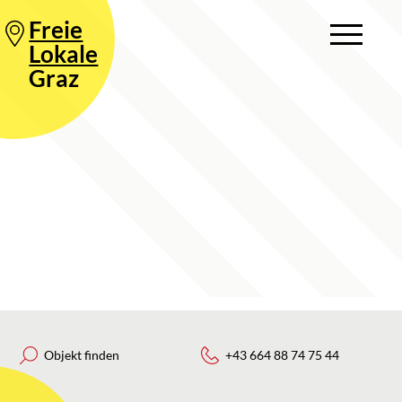
Freie
Lokale
Graz
Objekt finden
+43 664 88 74 75 44