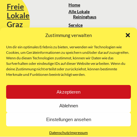
Freie
Home
Alle Lokale
Lokale
Reininghaus
Graz
Service
Standortanalyse
Zustimmung verwalten
Sie erreichen uns unter:
Über uns
+43 664 88 74 75 44
kontakt@freielokale-graz.at
Um dir ein optimales Erlebnis zu bieten, verwenden wir Technologien wie
Impressum
Cookies, um Geräteinformationen zu speichern und/oder darauf zuzugreifen.
AGB
Wenn du diesen Technologien zustimmst, können wir Daten wie das
Website by Rubikon Werbeagentur
Datenschutz
Surfverhalten oder eindeutige IDs auf dieser Website verarbeiten. Wenn du
GmbH
deine Zustimmung nicht erteilst oder zurückziehst, können bestimmte
Merkmale und Funktionen beeinträchtigt werden.
E-Mail
Akzeptieren
Unsere Partner:
Ablehnen
Einstellungen ansehen
Datenschutz
Impressum