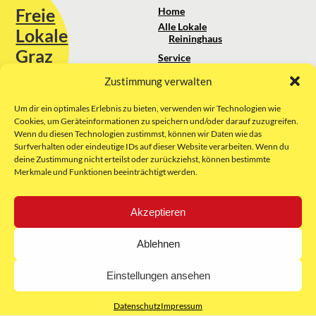
Freie
Home
Alle Lokale
Lokale
Reininghaus
Graz
Service
Standortanalyse
Zustimmung verwalten
Sie erreichen uns unter:
Über uns
+43 664 88 74 75 44
kontakt@freielokale-graz.at
Um dir ein optimales Erlebnis zu bieten, verwenden wir Technologien wie
Impressum
Cookies, um Geräteinformationen zu speichern und/oder darauf zuzugreifen.
AGB
Wenn du diesen Technologien zustimmst, können wir Daten wie das
Website by Rubikon Werbeagentur
Datenschutz
Surfverhalten oder eindeutige IDs auf dieser Website verarbeiten. Wenn du
GmbH
deine Zustimmung nicht erteilst oder zurückziehst, können bestimmte
Merkmale und Funktionen beeinträchtigt werden.
E-Mail
Akzeptieren
Unsere Partner:
Ablehnen
Einstellungen ansehen
Datenschutz
Impressum