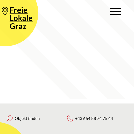
Freie
Lokale
Graz
Objekt finden
+43 664 88 74 75 44