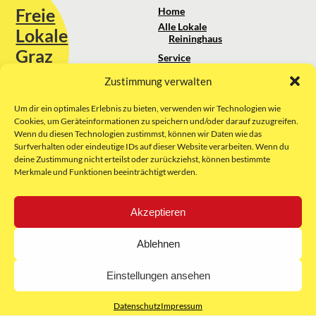
Freie
Home
Alle Lokale
Lokale
Reininghaus
Graz
Service
Standortanalyse
Zustimmung verwalten
Sie erreichen uns unter:
Über uns
+43 664 88 74 75 44
kontakt@freielokale-graz.at
Um dir ein optimales Erlebnis zu bieten, verwenden wir Technologien wie
Impressum
Cookies, um Geräteinformationen zu speichern und/oder darauf zuzugreifen.
AGB
Wenn du diesen Technologien zustimmst, können wir Daten wie das
Website by Rubikon Werbeagentur
Datenschutz
Surfverhalten oder eindeutige IDs auf dieser Website verarbeiten. Wenn du
GmbH
deine Zustimmung nicht erteilst oder zurückziehst, können bestimmte
Merkmale und Funktionen beeinträchtigt werden.
E-Mail
Akzeptieren
Unsere Partner:
Ablehnen
Einstellungen ansehen
Datenschutz
Impressum