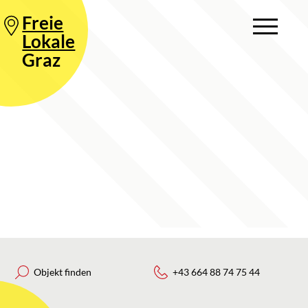
Freie
Lokale
Graz
Objekt finden
+43 664 88 74 75 44