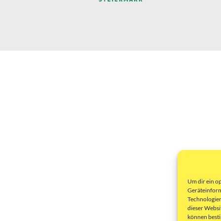
Um dir ein o
Geräteinform
Technologien
dieser Websi
können best