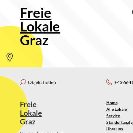
Freie
Lokale
Graz
Objekt finden
+43 664 
Freie
Home
Alle Lokale
Lokale
Service
Graz
Standortanaly
Über uns