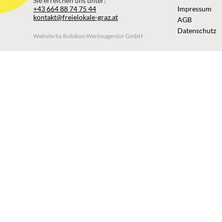
Sie erreichen uns unter:
+43 664 88 74 75 44
Impressum
kontakt@freielokale-graz.at
AGB
Datenschutz
Website by Rubikon Werbeagentur GmbH