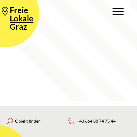
Freie
Lokale
Graz
Objekt finden
+43 664 88 74 75 44