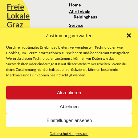
Freie
Home
Alle Lokale
Lokale
Reininghaus
Graz
Service
Standortanalyse
Zustimmung verwalten
Sie erreichen uns unter:
Über uns
+43 664 88 74 75 44
kontakt@freielokale-graz.at
Um dir ein optimales Erlebnis zu bieten, verwenden wir Technologien wie
Impressum
Cookies, um Geräteinformationen zu speichern und/oder darauf zuzugreifen.
AGB
Wenn du diesen Technologien zustimmst, können wir Daten wie das
Website by Rubikon Werbeagentur
Datenschutz
Surfverhalten oder eindeutige IDs auf dieser Website verarbeiten. Wenn du
GmbH
deine Zustimmung nicht erteilst oder zurückziehst, können bestimmte
Merkmale und Funktionen beeinträchtigt werden.
E-Mail
Akzeptieren
Unsere Partner:
Ablehnen
Einstellungen ansehen
Datenschutz
Impressum