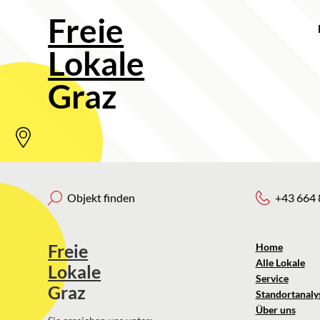
Freie
Lokale
Graz
Objekt finden
+43 664 
Freie
Home
Alle Lokale
Lokale
Service
Graz
Standortanaly
Über uns