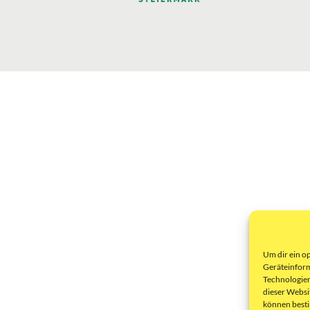
Um dir ein o
Geräteinform
Technologien
dieser Websi
können best