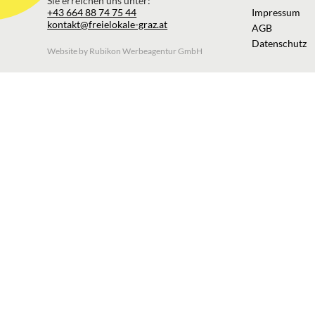
Sie erreichen uns unter:
+43 664 88 74 75 44
Impressum
kontakt@freielokale-graz.at
AGB
Datenschutz
Website by Rubikon Werbeagentur GmbH