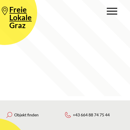
Freie
Lokale
Graz
Objekt finden
+43 664 88 74 75 44