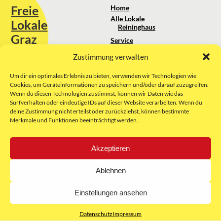
Freie
Home
Alle Lokale
Lokale
Reininghaus
Graz
Service
Standortanalyse
Zustimmung verwalten
Sie erreichen uns unter:
Über uns
+43 664 88 74 75 44
kontakt@freielokale-graz.at
Um dir ein optimales Erlebnis zu bieten, verwenden wir Technologien wie
Impressum
Cookies, um Geräteinformationen zu speichern und/oder darauf zuzugreifen.
AGB
Wenn du diesen Technologien zustimmst, können wir Daten wie das
Website by Rubikon Werbeagentur
Datenschutz
Surfverhalten oder eindeutige IDs auf dieser Website verarbeiten. Wenn du
GmbH
deine Zustimmung nicht erteilst oder zurückziehst, können bestimmte
Merkmale und Funktionen beeinträchtigt werden.
E-Mail
Akzeptieren
Unsere Partner:
Ablehnen
Einstellungen ansehen
Datenschutz
Impressum