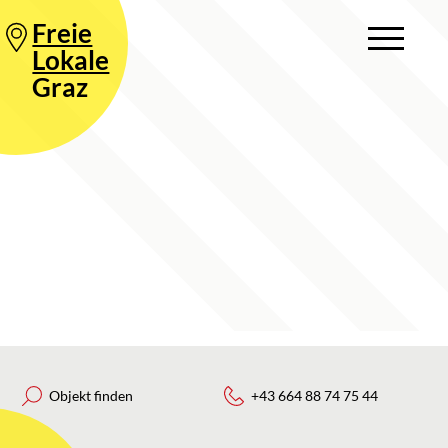
Freie
Lokale
Graz
Objekt finden
+43 664 88 74 75 44