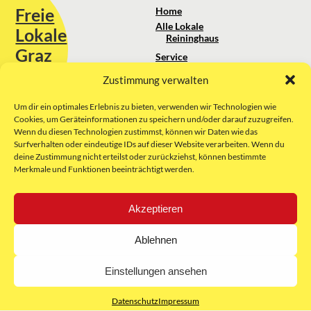
Freie
Home
Alle Lokale
Lokale
Reininghaus
Graz
Service
Standortanalyse
Zustimmung verwalten
Sie erreichen uns unter:
Über uns
+43 664 88 74 75 44
kontakt@freielokale-graz.at
Um dir ein optimales Erlebnis zu bieten, verwenden wir Technologien wie
Impressum
Cookies, um Geräteinformationen zu speichern und/oder darauf zuzugreifen.
AGB
Wenn du diesen Technologien zustimmst, können wir Daten wie das
Website by Rubikon Werbeagentur
Datenschutz
Surfverhalten oder eindeutige IDs auf dieser Website verarbeiten. Wenn du
GmbH
deine Zustimmung nicht erteilst oder zurückziehst, können bestimmte
Merkmale und Funktionen beeinträchtigt werden.
E-Mail
Akzeptieren
Unsere Partner:
Ablehnen
Einstellungen ansehen
Datenschutz
Impressum