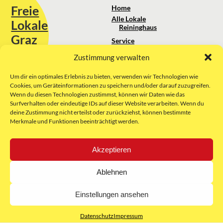
Freie
Home
Alle Lokale
Lokale
Reininghaus
Graz
Service
Standortanalyse
Zustimmung verwalten
Sie erreichen uns unter:
Über uns
+43 664 88 74 75 44
kontakt@freielokale-graz.at
Um dir ein optimales Erlebnis zu bieten, verwenden wir Technologien wie
Impressum
Cookies, um Geräteinformationen zu speichern und/oder darauf zuzugreifen.
AGB
Wenn du diesen Technologien zustimmst, können wir Daten wie das
Website by Rubikon Werbeagentur
Datenschutz
Surfverhalten oder eindeutige IDs auf dieser Website verarbeiten. Wenn du
GmbH
deine Zustimmung nicht erteilst oder zurückziehst, können bestimmte
Merkmale und Funktionen beeinträchtigt werden.
E-Mail
Akzeptieren
Unsere Partner:
Ablehnen
Einstellungen ansehen
Datenschutz
Impressum