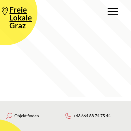
Freie
Lokale
Graz
Objekt finden
+43 664 88 74 75 44