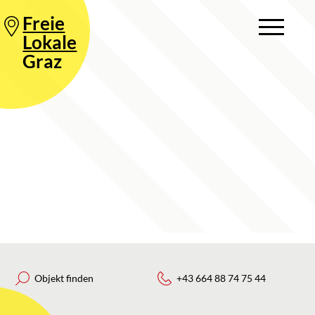
Freie
Lokale
Graz
Objekt finden
+43 664 88 74 75 44