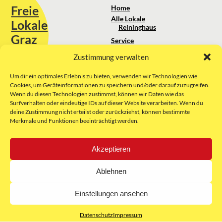
Freie
Home
Alle Lokale
Lokale
Reininghaus
Graz
Service
Standortanalyse
Zustimmung verwalten
Sie erreichen uns unter:
Über uns
+43 664 88 74 75 44
kontakt@freielokale-graz.at
Um dir ein optimales Erlebnis zu bieten, verwenden wir Technologien wie
Impressum
Cookies, um Geräteinformationen zu speichern und/oder darauf zuzugreifen.
AGB
Wenn du diesen Technologien zustimmst, können wir Daten wie das
Website by Rubikon Werbeagentur
Datenschutz
Surfverhalten oder eindeutige IDs auf dieser Website verarbeiten. Wenn du
GmbH
deine Zustimmung nicht erteilst oder zurückziehst, können bestimmte
Merkmale und Funktionen beeinträchtigt werden.
E-Mail
Akzeptieren
Unsere Partner:
Ablehnen
Einstellungen ansehen
Datenschutz
Impressum