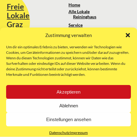
Freie
Home
Alle Lokale
Lokale
Reininghaus
Graz
Service
Standortanalyse
Zustimmung verwalten
Sie erreichen uns unter:
Über uns
+43 664 88 74 75 44
kontakt@freielokale-graz.at
Um dir ein optimales Erlebnis zu bieten, verwenden wir Technologien wie
Impressum
Cookies, um Geräteinformationen zu speichern und/oder darauf zuzugreifen.
AGB
Wenn du diesen Technologien zustimmst, können wir Daten wie das
Website by Rubikon Werbeagentur
Datenschutz
Surfverhalten oder eindeutige IDs auf dieser Website verarbeiten. Wenn du
GmbH
deine Zustimmung nicht erteilst oder zurückziehst, können bestimmte
Merkmale und Funktionen beeinträchtigt werden.
E-Mail
Akzeptieren
Unsere Partner:
Ablehnen
Einstellungen ansehen
Datenschutz
Impressum