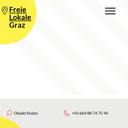
Freie
Lokale
Graz
Objekt finden
+43 664 88 74 75 44