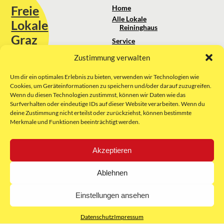
Freie
Home
Alle Lokale
Lokale
Reininghaus
Graz
Service
Standortanalyse
Zustimmung verwalten
Sie erreichen uns unter:
Über uns
+43 664 88 74 75 44
kontakt@freielokale-graz.at
Um dir ein optimales Erlebnis zu bieten, verwenden wir Technologien wie
Impressum
Cookies, um Geräteinformationen zu speichern und/oder darauf zuzugreifen.
AGB
Wenn du diesen Technologien zustimmst, können wir Daten wie das
Website by Rubikon Werbeagentur
Datenschutz
Surfverhalten oder eindeutige IDs auf dieser Website verarbeiten. Wenn du
GmbH
deine Zustimmung nicht erteilst oder zurückziehst, können bestimmte
Merkmale und Funktionen beeinträchtigt werden.
E-Mail
Akzeptieren
Unsere Partner:
Ablehnen
Einstellungen ansehen
Datenschutz
Impressum