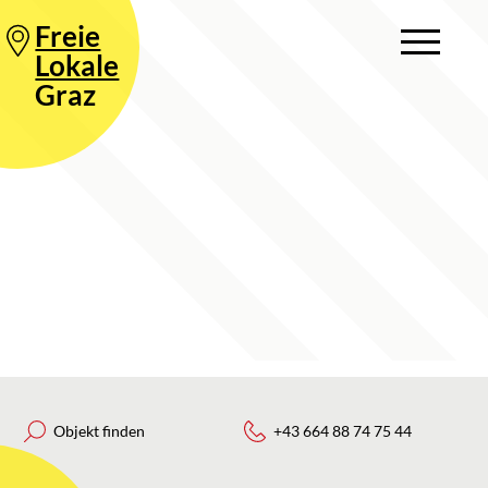
Freie
Lokale
Graz
Objekt finden
+43 664 88 74 75 44