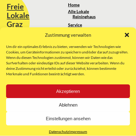
Freie
Home
Alle Lokale
Lokale
Reininghaus
Graz
Service
Standortanalyse
Zustimmung verwalten
Sie erreichen uns unter:
Über uns
+43 664 88 74 75 44
kontakt@freielokale-graz.at
Um dir ein optimales Erlebnis zu bieten, verwenden wir Technologien wie
Impressum
Cookies, um Geräteinformationen zu speichern und/oder darauf zuzugreifen.
AGB
Wenn du diesen Technologien zustimmst, können wir Daten wie das
Website by Rubikon Werbeagentur
Datenschutz
Surfverhalten oder eindeutige IDs auf dieser Website verarbeiten. Wenn du
GmbH
deine Zustimmung nicht erteilst oder zurückziehst, können bestimmte
Merkmale und Funktionen beeinträchtigt werden.
E-Mail
Akzeptieren
Unsere Partner:
Ablehnen
Einstellungen ansehen
Datenschutz
Impressum