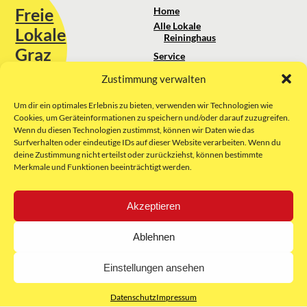
Freie
Home
Alle Lokale
Lokale
Reininghaus
Graz
Service
Standortanalyse
Zustimmung verwalten
Sie erreichen uns unter:
Über uns
+43 664 88 74 75 44
kontakt@freielokale-graz.at
Um dir ein optimales Erlebnis zu bieten, verwenden wir Technologien wie
Impressum
Cookies, um Geräteinformationen zu speichern und/oder darauf zuzugreifen.
AGB
Wenn du diesen Technologien zustimmst, können wir Daten wie das
Website by Rubikon Werbeagentur
Datenschutz
Surfverhalten oder eindeutige IDs auf dieser Website verarbeiten. Wenn du
GmbH
deine Zustimmung nicht erteilst oder zurückziehst, können bestimmte
Merkmale und Funktionen beeinträchtigt werden.
E-Mail
Akzeptieren
Unsere Partner:
Ablehnen
Einstellungen ansehen
Datenschutz
Impressum