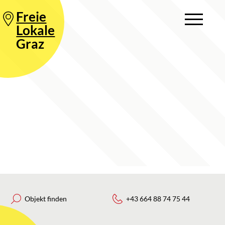
Freie
Lokale
Graz
Objekt finden
+43 664 88 74 75 44