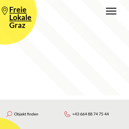
Freie
Lokale
Graz
Objekt finden
+43 664 88 74 75 44