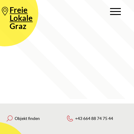
Freie
Lokale
Graz
Objekt finden
+43 664 88 74 75 44