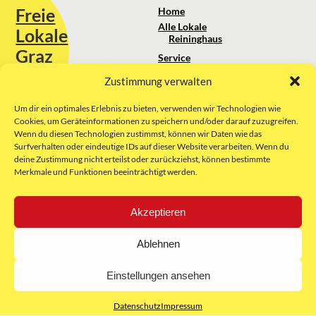
Freie
Home
Alle Lokale
Lokale
Reininghaus
Graz
Service
Standortanalyse
Zustimmung verwalten
Sie erreichen uns unter:
Über uns
+43 664 88 74 75 44
kontakt@freielokale-graz.at
Um dir ein optimales Erlebnis zu bieten, verwenden wir Technologien wie
Impressum
Cookies, um Geräteinformationen zu speichern und/oder darauf zuzugreifen.
AGB
Wenn du diesen Technologien zustimmst, können wir Daten wie das
Website by Rubikon Werbeagentur
Datenschutz
Surfverhalten oder eindeutige IDs auf dieser Website verarbeiten. Wenn du
GmbH
deine Zustimmung nicht erteilst oder zurückziehst, können bestimmte
Merkmale und Funktionen beeinträchtigt werden.
E-Mail
Akzeptieren
Unsere Partner:
Ablehnen
Einstellungen ansehen
Datenschutz
Impressum