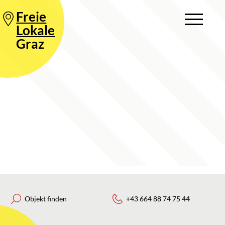
Freie
Lokale
Graz
Objekt finden
+43 664 88 74 75 44