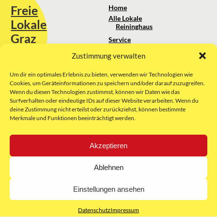
Freie
Home
Alle Lokale
Lokale
Reininghaus
Graz
Service
Standortanalyse
Zustimmung verwalten
Sie erreichen uns unter:
Über uns
+43 664 88 74 75 44
kontakt@freielokale-graz.at
Um dir ein optimales Erlebnis zu bieten, verwenden wir Technologien wie
Impressum
Cookies, um Geräteinformationen zu speichern und/oder darauf zuzugreifen.
AGB
Wenn du diesen Technologien zustimmst, können wir Daten wie das
Website by Rubikon Werbeagentur
Datenschutz
Surfverhalten oder eindeutige IDs auf dieser Website verarbeiten. Wenn du
GmbH
deine Zustimmung nicht erteilst oder zurückziehst, können bestimmte
Merkmale und Funktionen beeinträchtigt werden.
E-Mail
Akzeptieren
Unsere Partner:
Ablehnen
Einstellungen ansehen
Datenschutz
Impressum