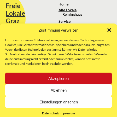
Freie
Home
Alle Lokale
Lokale
Reininghaus
Graz
Service
Standortanalyse
Zustimmung verwalten
Sie erreichen uns unter:
Über uns
+43 664 88 74 75 44
kontakt@freielokale-graz.at
Um dir ein optimales Erlebnis zu bieten, verwenden wir Technologien wie
Impressum
Cookies, um Geräteinformationen zu speichern und/oder darauf zuzugreifen.
AGB
Wenn du diesen Technologien zustimmst, können wir Daten wie das
Website by Rubikon Werbeagentur
Datenschutz
Surfverhalten oder eindeutige IDs auf dieser Website verarbeiten. Wenn du
GmbH
deine Zustimmung nicht erteilst oder zurückziehst, können bestimmte
Merkmale und Funktionen beeinträchtigt werden.
E-Mail
Akzeptieren
Unsere Partner:
Ablehnen
Einstellungen ansehen
Datenschutz
Impressum