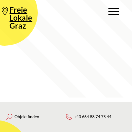
Freie
Lokale
Graz
Objekt finden
+43 664 88 74 75 44