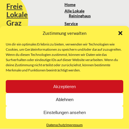
Freie
Home
Alle Lokale
Lokale
Reininghaus
Graz
Service
Standortanalyse
Zustimmung verwalten
Sie erreichen uns unter:
Über uns
+43 664 88 74 75 44
kontakt@freielokale-graz.at
Um dir ein optimales Erlebnis zu bieten, verwenden wir Technologien wie
Impressum
Cookies, um Geräteinformationen zu speichern und/oder darauf zuzugreifen.
AGB
Wenn du diesen Technologien zustimmst, können wir Daten wie das
Website by Rubikon Werbeagentur
Datenschutz
Surfverhalten oder eindeutige IDs auf dieser Website verarbeiten. Wenn du
GmbH
deine Zustimmung nicht erteilst oder zurückziehst, können bestimmte
Merkmale und Funktionen beeinträchtigt werden.
E-Mail
Akzeptieren
Unsere Partner:
Ablehnen
Einstellungen ansehen
Datenschutz
Impressum