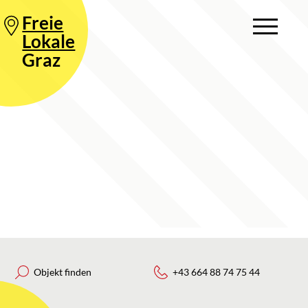
Freie
Lokale
Graz
Objekt finden
+43 664 88 74 75 44