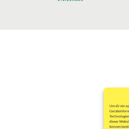
Um dir ein o
Geräteinform
Technologien
dieser Websi
können best