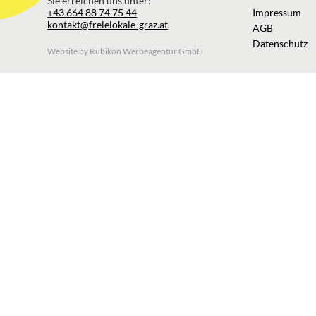
Sie erreichen uns unter:
+43 664 88 74 75 44
Impressum
kontakt@freielokale-graz.at
AGB
Datenschutz
Website by Rubikon Werbeagentur GmbH