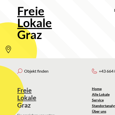
Freie
Lokale
Graz
Objekt finden
+43 664 
Freie
Home
Alle Lokale
Lokale
Service
Graz
Standortanaly
Über uns