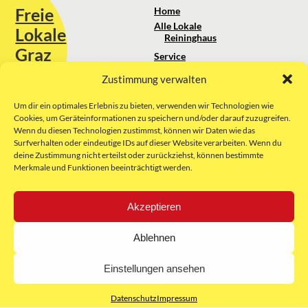
Freie
Home
Alle Lokale
Lokale
Reininghaus
Graz
Service
Standortanalyse
Zustimmung verwalten
Sie erreichen uns unter:
Über uns
+43 664 88 74 75 44
kontakt@freielokale-graz.at
Um dir ein optimales Erlebnis zu bieten, verwenden wir Technologien wie
Impressum
Cookies, um Geräteinformationen zu speichern und/oder darauf zuzugreifen.
AGB
Wenn du diesen Technologien zustimmst, können wir Daten wie das
Website by Rubikon Werbeagentur
Datenschutz
Surfverhalten oder eindeutige IDs auf dieser Website verarbeiten. Wenn du
GmbH
deine Zustimmung nicht erteilst oder zurückziehst, können bestimmte
Merkmale und Funktionen beeinträchtigt werden.
E-Mail
Akzeptieren
Unsere Partner:
Ablehnen
Einstellungen ansehen
Datenschutz
Impressum