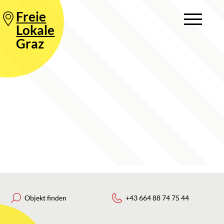
Freie
Lokale
Graz
Objekt finden
+43 664 88 74 75 44