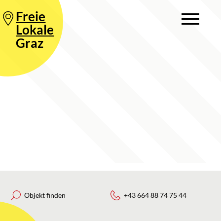
Freie
Lokale
Graz
Objekt finden
+43 664 88 74 75 44