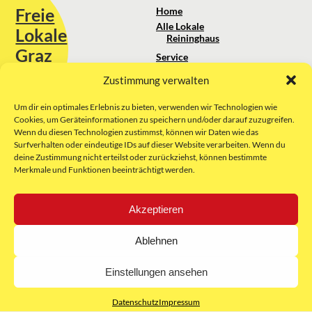
Freie
Home
Alle Lokale
Lokale
Reininghaus
Graz
Service
Standortanalyse
Zustimmung verwalten
Sie erreichen uns unter:
Über uns
+43 664 88 74 75 44
kontakt@freielokale-graz.at
Um dir ein optimales Erlebnis zu bieten, verwenden wir Technologien wie
Impressum
Cookies, um Geräteinformationen zu speichern und/oder darauf zuzugreifen.
AGB
Wenn du diesen Technologien zustimmst, können wir Daten wie das
Website by Rubikon Werbeagentur
Datenschutz
Surfverhalten oder eindeutige IDs auf dieser Website verarbeiten. Wenn du
GmbH
deine Zustimmung nicht erteilst oder zurückziehst, können bestimmte
Merkmale und Funktionen beeinträchtigt werden.
E-Mail
Akzeptieren
Unsere Partner:
Ablehnen
Einstellungen ansehen
Datenschutz
Impressum