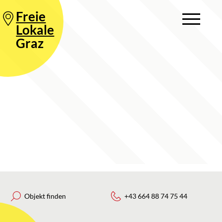
Freie
Lokale
Graz
Objekt finden
+43 664 88 74 75 44