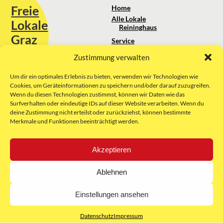
Freie
Home
Alle Lokale
Lokale
Reininghaus
Graz
Service
Standortanalyse
Zustimmung verwalten
Sie erreichen uns unter:
Über uns
+43 664 88 74 75 44
kontakt@freielokale-graz.at
Um dir ein optimales Erlebnis zu bieten, verwenden wir Technologien wie
Impressum
Cookies, um Geräteinformationen zu speichern und/oder darauf zuzugreifen.
AGB
Wenn du diesen Technologien zustimmst, können wir Daten wie das
Website by Rubikon Werbeagentur
Datenschutz
Surfverhalten oder eindeutige IDs auf dieser Website verarbeiten. Wenn du
GmbH
deine Zustimmung nicht erteilst oder zurückziehst, können bestimmte
Merkmale und Funktionen beeinträchtigt werden.
E-Mail
Akzeptieren
Unsere Partner:
Ablehnen
Einstellungen ansehen
Datenschutz
Impressum