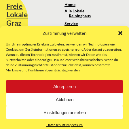
Freie
Home
Alle Lokale
Lokale
Reininghaus
Graz
Service
Standortanalyse
Zustimmung verwalten
Sie erreichen uns unter:
Über uns
+43 664 88 74 75 44
kontakt@freielokale-graz.at
Um dir ein optimales Erlebnis zu bieten, verwenden wir Technologien wie
Impressum
Cookies, um Geräteinformationen zu speichern und/oder darauf zuzugreifen.
AGB
Wenn du diesen Technologien zustimmst, können wir Daten wie das
Website by Rubikon Werbeagentur
Datenschutz
Surfverhalten oder eindeutige IDs auf dieser Website verarbeiten. Wenn du
GmbH
deine Zustimmung nicht erteilst oder zurückziehst, können bestimmte
Merkmale und Funktionen beeinträchtigt werden.
E-Mail
Akzeptieren
Unsere Partner:
Ablehnen
Einstellungen ansehen
Datenschutz
Impressum