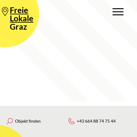
Freie
Lokale
Graz
Objekt finden
+43 664 88 74 75 44