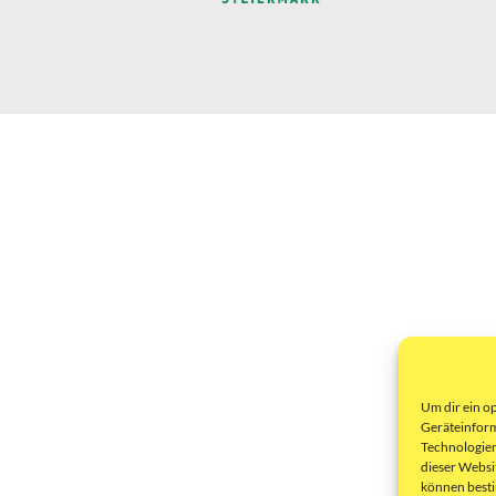
Um dir ein o
Geräteinform
Technologien
dieser Websi
können best