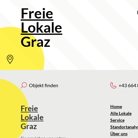
Freie
Lokale
Graz
Objekt finden
+43 664 
Freie
Home
Alle Lokale
Lokale
Service
Graz
Standortanaly
Über uns