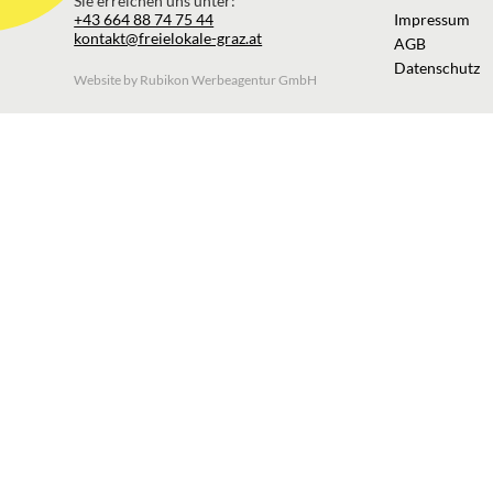
Sie erreichen uns unter:
+43 664 88 74 75 44
Impressum
kontakt@freielokale-graz.at
AGB
Datenschutz
Website by Rubikon Werbeagentur GmbH