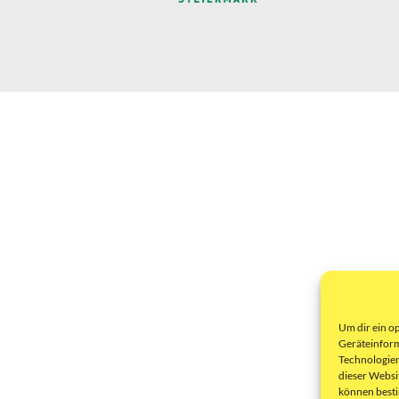
Um dir ein o
Geräteinform
Technologien
dieser Websi
können best