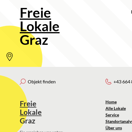
Freie
Lokale
Graz
Objekt finden
+43 664 
Freie
Home
Alle Lokale
Lokale
Service
Graz
Standortanaly
Über uns