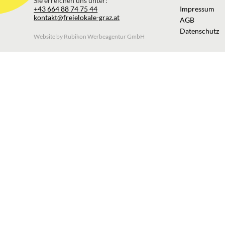
Sie erreichen uns unter:
+43 664 88 74 75 44
Impressum
kontakt@freielokale-graz.at
AGB
Datenschutz
Website by Rubikon Werbeagentur GmbH