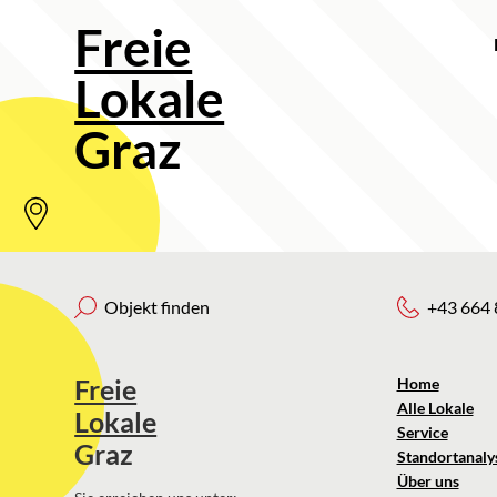
Freie
Lokale
Graz
Objekt finden
+43 664 
Freie
Home
Alle Lokale
Lokale
Service
Graz
Standortanaly
Über uns