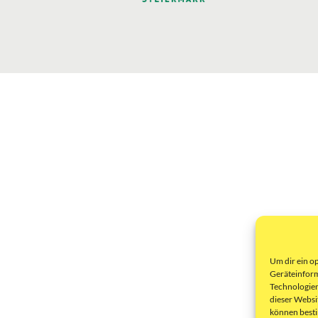
Um dir ein o
Geräteinform
Technologien
dieser Websi
können best