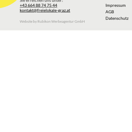
Sie erreichen uns unter:
+43 664 88 74 75 44
Impressum
kontakt@freielokale-graz.at
AGB
Datenschutz
Website by Rubikon Werbeagentur GmbH