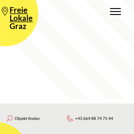
Freie
Lokale
Graz
Objekt finden
+43 664 88 74 75 44