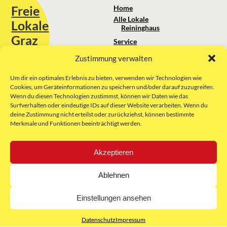
Freie
Home
Alle Lokale
Lokale
Reininghaus
Graz
Service
Standortanalyse
Zustimmung verwalten
Sie erreichen uns unter:
Über uns
+43 664 88 74 75 44
kontakt@freielokale-graz.at
Um dir ein optimales Erlebnis zu bieten, verwenden wir Technologien wie
Impressum
Cookies, um Geräteinformationen zu speichern und/oder darauf zuzugreifen.
AGB
Wenn du diesen Technologien zustimmst, können wir Daten wie das
Website by Rubikon Werbeagentur
Datenschutz
Surfverhalten oder eindeutige IDs auf dieser Website verarbeiten. Wenn du
GmbH
deine Zustimmung nicht erteilst oder zurückziehst, können bestimmte
Merkmale und Funktionen beeinträchtigt werden.
E-Mail
Akzeptieren
Unsere Partner:
Ablehnen
Einstellungen ansehen
Datenschutz
Impressum