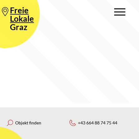
Freie
Lokale
Graz
Objekt finden
+43 664 88 74 75 44