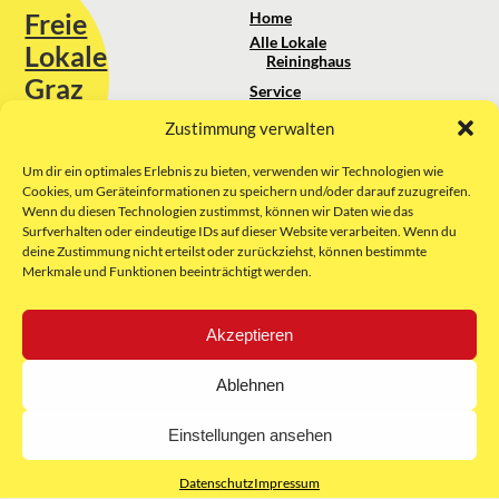
Freie
Home
Alle Lokale
Lokale
Reininghaus
Graz
Service
Standortanalyse
Zustimmung verwalten
Sie erreichen uns unter:
Über uns
+43 664 88 74 75 44
kontakt@freielokale-graz.at
Um dir ein optimales Erlebnis zu bieten, verwenden wir Technologien wie
Impressum
Cookies, um Geräteinformationen zu speichern und/oder darauf zuzugreifen.
AGB
Wenn du diesen Technologien zustimmst, können wir Daten wie das
Website by Rubikon Werbeagentur
Datenschutz
Surfverhalten oder eindeutige IDs auf dieser Website verarbeiten. Wenn du
GmbH
deine Zustimmung nicht erteilst oder zurückziehst, können bestimmte
Merkmale und Funktionen beeinträchtigt werden.
E-Mail
Akzeptieren
Unsere Partner:
Ablehnen
Einstellungen ansehen
Datenschutz
Impressum