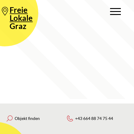
Freie
Lokale
Graz
Objekt finden
+43 664 88 74 75 44