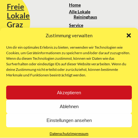
Freie
Home
Alle Lokale
Lokale
Reininghaus
Graz
Service
Standortanalyse
Zustimmung verwalten
Sie erreichen uns unter:
Über uns
+43 664 88 74 75 44
kontakt@freielokale-graz.at
Um dir ein optimales Erlebnis zu bieten, verwenden wir Technologien wie
Impressum
Cookies, um Geräteinformationen zu speichern und/oder darauf zuzugreifen.
AGB
Wenn du diesen Technologien zustimmst, können wir Daten wie das
Website by Rubikon Werbeagentur
Datenschutz
Surfverhalten oder eindeutige IDs auf dieser Website verarbeiten. Wenn du
GmbH
deine Zustimmung nicht erteilst oder zurückziehst, können bestimmte
Merkmale und Funktionen beeinträchtigt werden.
E-Mail
Akzeptieren
Unsere Partner:
Ablehnen
Einstellungen ansehen
Datenschutz
Impressum