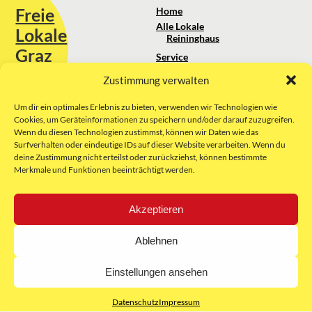
Freie
Home
Alle Lokale
Lokale
Reininghaus
Graz
Service
Standortanalyse
Zustimmung verwalten
Sie erreichen uns unter:
Über uns
+43 664 88 74 75 44
kontakt@freielokale-graz.at
Um dir ein optimales Erlebnis zu bieten, verwenden wir Technologien wie
Impressum
Cookies, um Geräteinformationen zu speichern und/oder darauf zuzugreifen.
AGB
Wenn du diesen Technologien zustimmst, können wir Daten wie das
Website by Rubikon Werbeagentur
Datenschutz
Surfverhalten oder eindeutige IDs auf dieser Website verarbeiten. Wenn du
GmbH
deine Zustimmung nicht erteilst oder zurückziehst, können bestimmte
Merkmale und Funktionen beeinträchtigt werden.
E-Mail
Akzeptieren
Unsere Partner:
Ablehnen
Einstellungen ansehen
Datenschutz
Impressum