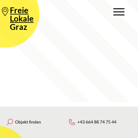
Freie
Lokale
Graz
Objekt finden
+43 664 88 74 75 44