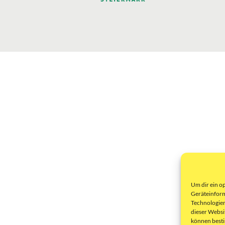
Um dir ein o
Geräteinform
Technologien
dieser Websi
können best