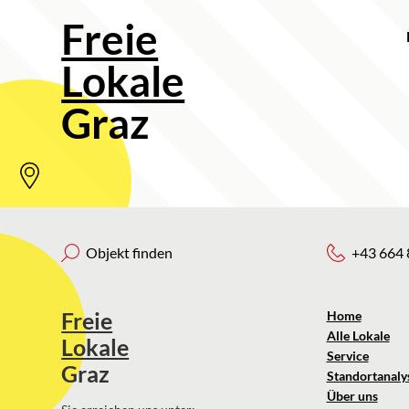
Freie
Lokale
Graz
Objekt finden
+43 664 
Freie
Home
Alle Lokale
Lokale
Service
Graz
Standortanaly
Über uns